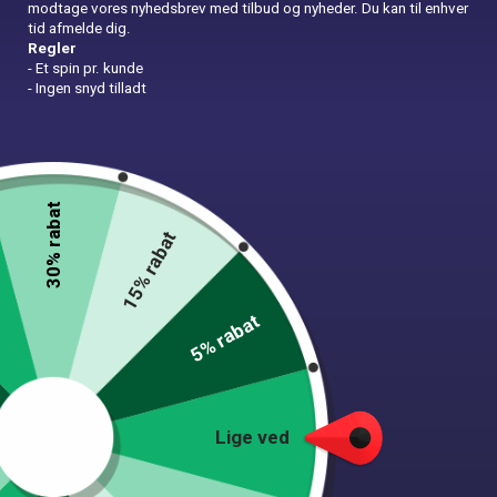
modtage vores nyhedsbrev med tilbud og nyheder. Du kan til enhver
tid afmelde dig.
Regler
- Et spin pr. kunde
- Ingen snyd tilladt
Slikposer
15,00
kr.
30% rabat
15% rabat
In Stock
10 stk. slikposer med røde og hvide striber.
5% rabat
This product has been added to
18 people's
carts.
Slikposer
Tilføj til kurv
Lige ved
quantity