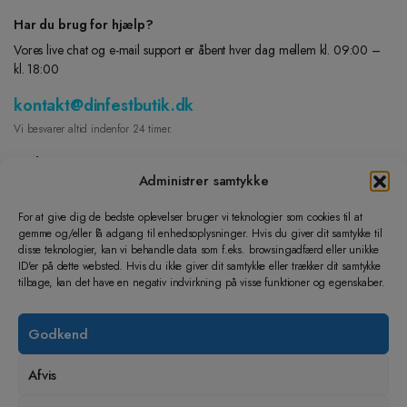
Har du brug for hjælp?
Vores live chat og e-mail support er åbent hver dag mellem kl. 09:00 –
kl. 18:00
kontakt@dinfestbutik.dk
Vi besvarer altid indenfor 24 timer.
Find os på
Administrer samtykke
FACEBOOK
For at give dig de bedste oplevelser bruger vi teknologier som cookies til at
gemme og/eller få adgang til enhedsoplysninger. Hvis du giver dit samtykke til
INSTAGRAM
disse teknologier, kan vi behandle data som f.eks. browsingadfærd eller unikke
Lad os hjælpe dig
ID'er på dette websted. Hvis du ikke giver dit samtykke eller trækker dit samtykke
tilbage, kan det have en negativ indvirkning på visse funktioner og egenskaber.
Dine Ordre
Returnering og ombytning
Godkend
Handelsbetingelser
Cookie- og privatlivspolitik
Afvis
Lær os at kende