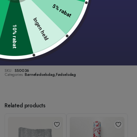
Add to wishlist
5% rabat
Ingen held
Lynhurtig levering.
1-2 dages levering på alle varer
10% rabat
Danskejet med lager i Roskilde
14 dages fuld returret
Gratis fragt til pakkeshop ved køb over 499 DKK.
Fantastisk kundeservice på live chat og mail
SKU:
SS0036
Categories:
Børnefødselsdag
,
Fødselsdag
Related products