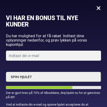
0
×
VI HAR EN BONUS TIL NYE
KUNDER
Product
Add to cart
Du har mulighed for at få rabat. Indtast dine
oplysninger nedenfor, og prøv lykken på vores
kuponhjul:
Rund sømandshat
Tilføj til kurv
Happy birthday
Tilføj til kurv
ballonpakke
SPIN HJULET
Bordløber - lyserød
Læs mere
Der er gjort krav på 70% af tilbuddene, drej hjulet nu for at gøre krav
på dit!
Ved at indtaste din e-mail og spinne hjulet accepterer du at