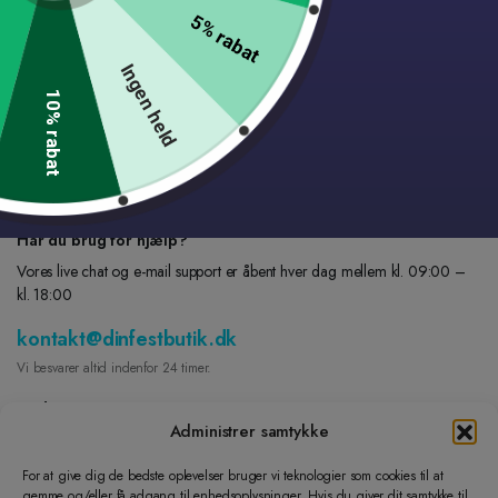
5% rabat
Tilmeld vores nyhedsbrev og få 10% rabat!
Ingen held
Tilmeld dig nu for at få seneste opdateringer om kampagner og kuponer.
10% rabat
Bare rolig, vi spammer ikke!
[mc4wp_form id="676"]
Har du brug for hjælp?
Vores live chat og e-mail support er åbent hver dag mellem kl. 09:00 –
kl. 18:00
kontakt@dinfestbutik.dk
Vi besvarer altid indenfor 24 timer.
Find os på
Administrer samtykke
FACEBOOK
For at give dig de bedste oplevelser bruger vi teknologier som cookies til at
gemme og/eller få adgang til enhedsoplysninger. Hvis du giver dit samtykke til