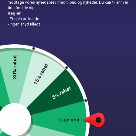
modtage vores nyhedsbrev med tilbud og nyheder. Du kan til enhver
tid afmelde dig.
Serpentiner Flag
Læs mere
Regler
- Et spin pr. kunde
- Ingen snyd tilladt
Konfettikanon Guld
Tilføj til kurv
30% rabat
Bordløber - Rød
Tilføj til kurv
15% rabat
5% rabat
Ballonbue komplet sæt
Tilføj til kurv
Share on:
Lige ved