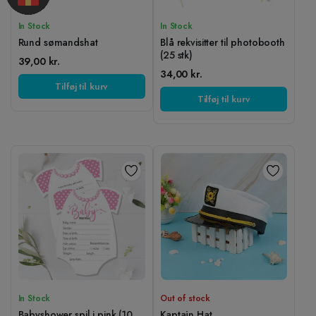
In Stock
In Stock
Rund sømandshat
Blå rekvisitter til photobooth
(25 stk)
39,00
kr.
34,00
kr.
Tilføj til kurv
Tilføj til kurv
In Stock
Out of stock
Babyshower spil i pink (10
Kaptajn Hat