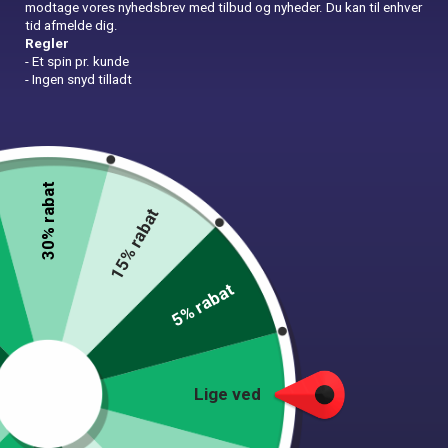
modtage vores nyhedsbrev med tilbud og nyheder. Du kan til enhver
tid afmelde dig.
Regler
- Et spin pr. kunde
- Ingen snyd tilladt
Serpentiner Flourserende
19,00
kr.
30% rabat
15% rabat
In Stock
Serpentiner
Tilføj til kurv
5% rabat
Flourserende
quantity
Add to wishlist
2 people
favorited this product
Lige ved
Lynhurtig levering.
1-2 dages levering på alle varer
Danskejet med lager i Roskilde