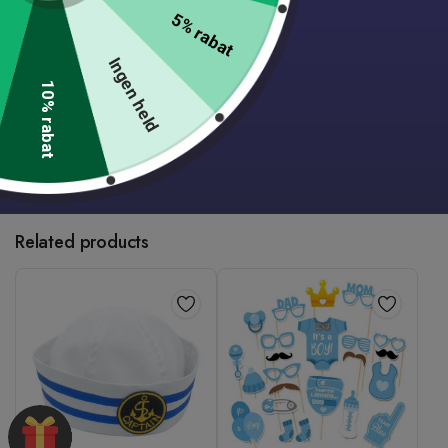
14 dages fuld returret
5% rabat
Gratis fragt til pakkeshop ved køb over 499 DKK.
Ingen held
Fantastisk kundeservice på live chat og mail
10% rabat
SKU:
SS00026
Categories:
Borddækning
,
Bryllup
,
Fest
,
Fødselsdag
,
Konfirmation
,
Student
Related products