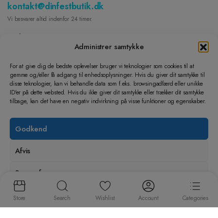
kontakt@dinfestbutik.dk
Vi besvarer altid indenfor 24 timer.
Find os på
Administrer samtykke
FACEBOOK
For at give dig de bedste oplevelser bruger vi teknologier som cookies til at
gemme og/eller få adgang til enhedsoplysninger. Hvis du giver dit samtykke til
INSTAGRAM
disse teknologier, kan vi behandle data som f.eks. browsingadfærd eller unikke
Lad os hjælpe dig
ID'er på dette websted. Hvis du ikke giver dit samtykke eller trækker dit samtykke
tilbage, kan det have en negativ indvirkning på visse funktioner og egenskaber.
Dine Ordre
Returnering og ombytning
Godkend
Handelsbetingelser
Cookie- og privatlivspolitik
Afvis
Lær os at kende
Kontakt
Se præferencer
Om Din festbutik ApS
Handelsvilkår
Store
Search
Wishlist
Account
Categories
Din Festbutik ApS | CVR: 36066083 | Himmelev Bygade 78A, 4000