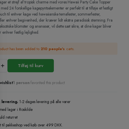
kager et strejf af tropisk charme med vores Hawaii Party Cake Topper
med 24 forskellige kagepyntselementer er perfekt til at tilføje et festligt
ouch til enhver kage ved hawaiianske temafester, sommerfester,
ler enhver begivenhed, der kræver lidt ekstra paradisisk stemning. Fra
eksotiske blomster og ananaser, vil dette sæt sikre, at dine kager bliver
 enhver festlig lejlighed.
roduct has been added to
210 people's
carts.
Tilføj til kurv
ishlist
1 person
favorited this product
 levering.
1-2 dages levering på alle varer
med lager i Roskilde
ld returret
gt til pakkeshop ved køb over 499 DKK.