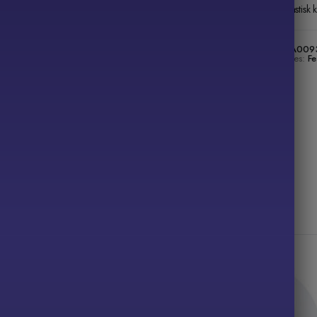
Fantastisk 
SKU:
AA009
Categories:
Fe