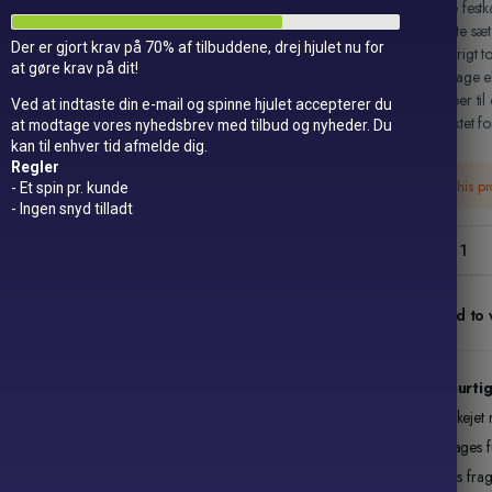
Giv dine fest
sæt! Dette sæt 
Der er gjort krav på 70% af tilbuddene, drej hjulet nu for
og farverigt t
at gøre krav på dit!
fødselsdage el
flamingoer til 
Ved at indtaste din e-mail og spinne hjulet accepterer du
midtpunktet for
at modtage vores nyhedsbrev med tilbud og nyheder. Du
kan til enhver tid afmelde dig.
Regler
This p
- Et spin pr. kunde
- Ingen snyd tilladt
Hawaii
Party
Cake
Topper
Add to w
(24
stk)
quantity
Lynhurtig
Danskejet 
14 dages fu
Gratis fra