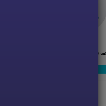
In Stock
at til børn
Blå gender reveal ballon (30 cm
9,00
kr.
Tilføj til kurv
Tilføj til kurv