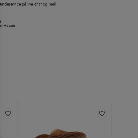
kundeservice på live chat og mail
3
st
,
Hawaii