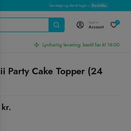
Danskejet og dansk lager i
Roskilde
Sign In
7
Account
Lynhurtig levering: bestil før kl 16:00
i Party Cake Topper (24
0
kr.