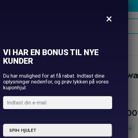
×
oner
Hatte
Selfie
Borddækning
Ugens tilbud
VI HAR EN BONUS TIL NYE
KUNDER
Hawai
Du har mulighed for at få rabat. Indtast dine
oplysninger nedenfor, og prøv lykken på vores
stk)
kuponhjul:
29,0
In Stock
SPIN HJULET