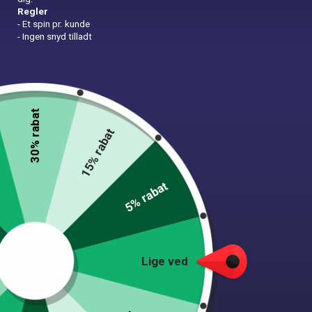
Regler
- Et spin pr. kunde
- Ingen snyd tilladt
30% rabat
15% rabat
Brandmandshat til børn
5% rabat
17,00
kr.
In Stock
Lige ved
Vores røde brandmandshat til børn er et must-have tilbehør for enhver lille
brandmand i træning. Denne legetøjshat er perfekt til rollespil,
kostumefester, skoleforestillinger eller bare til leg i hverdagen. Den vil
uden tvivl bringe timevis af sjov og eventyr for dit barn.