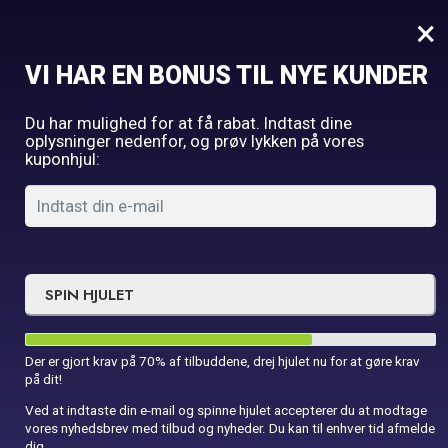
0
×
VI HAR EN BONUS TIL NYE KUNDER
Forside
Fest
Brandmandshat til børn
Du har mulighed for at få rabat. Indtast dine
oplysninger nedenfor, og prøv lykken på vores
kuponhjul:
SPIN HJULET
Der er gjort krav på 70% af tilbuddene, drej hjulet nu for at gøre krav
på dit!
Ved at indtaste din e-mail og spinne hjulet accepterer du at modtage
vores nyhedsbrev med tilbud og nyheder. Du kan til enhver tid afmelde
dig.