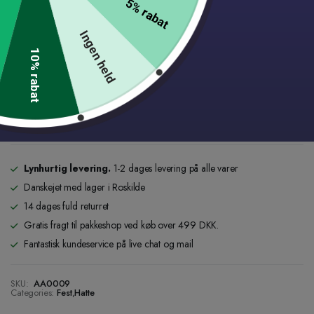
5% rabat
Ingen held
This product has been added to
183 people's
carts.
10% rabat
Brandmandshat
Tilføj til kurv
til
børn
quantity
Add to wishlist
1 person
favorited this product
Lynhurtig levering.
1-2 dages levering på alle varer
Danskejet med lager i Roskilde
14 dages fuld returret
Gratis fragt til pakkeshop ved køb over 499 DKK.
Fantastisk kundeservice på live chat og mail
SKU:
AA0009
Categories:
Fest
,
Hatte