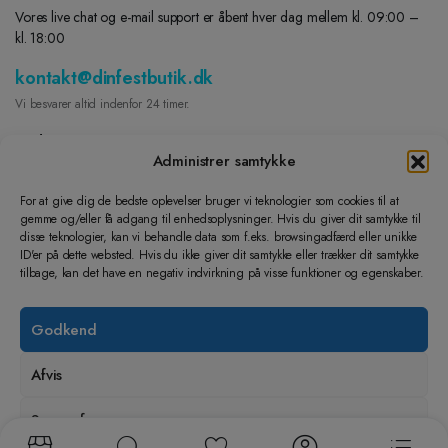
Vores live chat og e-mail support er åbent hver dag mellem kl. 09:00 –
kl. 18:00
kontakt@dinfestbutik.dk
Vi besvarer altid indenfor 24 timer.
Find os på
Administrer samtykke
FACEBOOK
For at give dig de bedste oplevelser bruger vi teknologier som cookies til at
gemme og/eller få adgang til enhedsoplysninger. Hvis du giver dit samtykke til
INSTAGRAM
disse teknologier, kan vi behandle data som f.eks. browsingadfærd eller unikke
Lad os hjælpe dig
ID'er på dette websted. Hvis du ikke giver dit samtykke eller trækker dit samtykke
tilbage, kan det have en negativ indvirkning på visse funktioner og egenskaber.
Dine Ordre
Returnering og ombytning
Godkend
Handelsbetingelser
Cookie- og privatlivspolitik
Afvis
Lær os at kende
Kontakt
Se præferencer
Om Din festbutik ApS