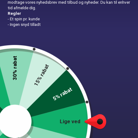
modtage vores nyhedsbrev med tilbud og nyheder. Du kan til enhver
tid afmelde dig.
Regler
- Et spin pr. kunde
- Ingen snyd tilladt
Muffinforme med flag
20,00
kr.
30% rabat
15% rabat
In Stock
Pakken indeholder:
5% rabat
100 stk muffinforme
Muffinforme
Tilføj til kurv
med
flag
Lige ved
quantity
Add to wishlist