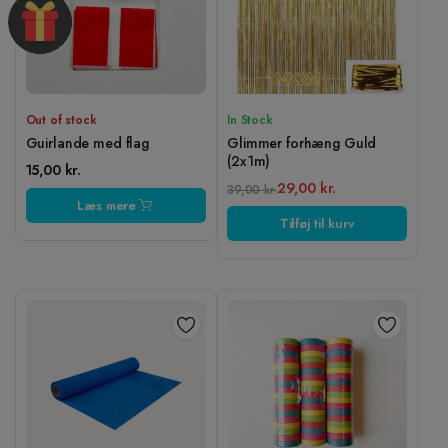
Out of stock
In Stock
Guirlande med flag
Glimmer forhæng Guld
(2x1m)
15,00
kr.
29,00
kr.
39,00
kr.
Læs mere
Den
Den
Tilføj til kurv
oprindelige
aktuelle
pris
pris
var:
er:
39,00 kr..
29,00 kr..