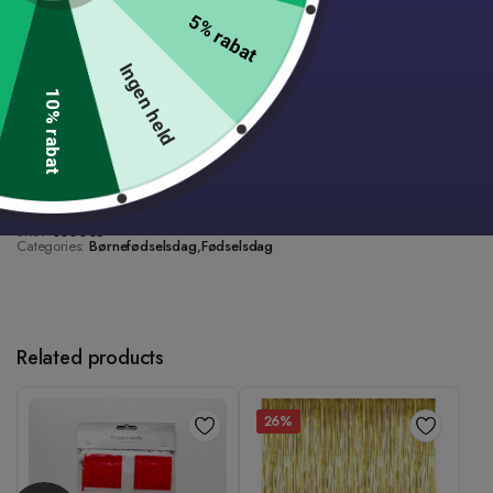
5% rabat
Lynhurtig levering.
1-2 dages levering på alle varer
Ingen held
Danskejet med lager i Roskilde
10% rabat
14 dages fuld returret
Gratis fragt til pakkeshop ved køb over 499 DKK.
Fantastisk kundeservice på live chat og mail
SKU:
SS0035
Categories:
Børnefødselsdag
,
Fødselsdag
Related products
26%