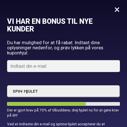
0
×
VI HAR EN BONUS TIL NYE
Forside
Fødselsdag
Muffinforme med flag
KUNDER
Du har mulighed for at få rabat. Indtast dine
oplysninger nedenfor, og prøv lykken på vores
kuponhjul:
SPIN HJULET
Der er gjort krav på 70% af tilbuddene, drej hjulet nu for at gøre krav
på dit!
Ved at indtaste din e-mail og spinne hjulet accepterer du at