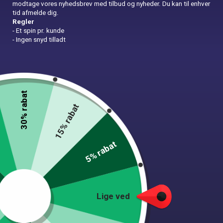
modtage vores nyhedsbrev med tilbud og nyheder. Du kan til enhver
tid afmelde dig.
Regler
- Et spin pr. kunde
- Ingen snyd tilladt
Folieballon Tillykke Rød
29,00
kr.
30% rabat
15% rabat
In Stock
FOLIEBALLON M. ”TILLYKKE” Ø35 CM, RØD
5% rabat
This product has been added to
11 people's
carts.
Folieballon
Tilføj til kurv
Lige ved
Tillykke
Rød
quantity