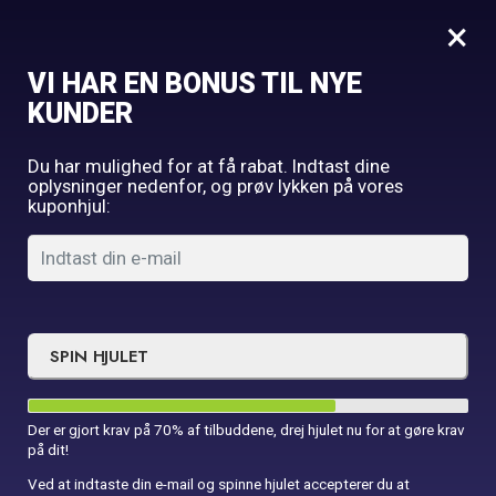
0
×
VI HAR EN BONUS TIL NYE
Forside
Fest
Folieballon Tillykke Rød
KUNDER
Du har mulighed for at få rabat. Indtast dine
oplysninger nedenfor, og prøv lykken på vores
kuponhjul:
SPIN HJULET
Der er gjort krav på 70% af tilbuddene, drej hjulet nu for at gøre krav
på dit!
Ved at indtaste din e-mail og spinne hjulet accepterer du at