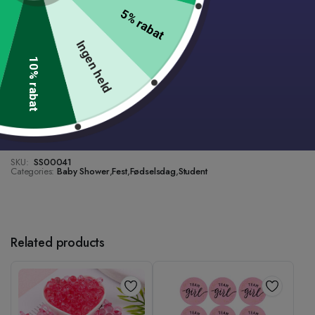
Add to wishlist
5% rabat
Ingen held
Lynhurtig levering.
1-2 dages levering på alle varer
10% rabat
Danskejet med lager i Roskilde
14 dages fuld returret
Gratis fragt til pakkeshop ved køb over 499 DKK.
Fantastisk kundeservice på live chat og mail
SKU:
SS00041
Categories:
Baby Shower
,
Fest
,
Fødselsdag
,
Student
Related products