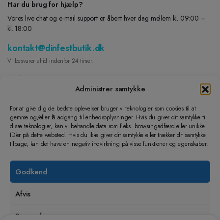
Har du brug for hjælp?
Vores live chat og e-mail support er åbent hver dag mellem kl. 09:00 –
kl. 18:00
kontakt@dinfestbutik.dk
Vi besvarer altid indenfor 24 timer.
Find os på
Administrer samtykke
FACEBOOK
For at give dig de bedste oplevelser bruger vi teknologier som cookies til at
gemme og/eller få adgang til enhedsoplysninger. Hvis du giver dit samtykke til
INSTAGRAM
disse teknologier, kan vi behandle data som f.eks. browsingadfærd eller unikke
Lad os hjælpe dig
ID'er på dette websted. Hvis du ikke giver dit samtykke eller trækker dit samtykke
tilbage, kan det have en negativ indvirkning på visse funktioner og egenskaber.
Dine Ordre
Returnering og ombytning
Godkend
Handelsbetingelser
Cookie- og privatlivspolitik
Afvis
Lær os at kende
Kontakt
Se præferencer