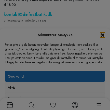
kl. 18:00
kontakt@dinfestbutik.dk
Vi besvarer altid indenfor 24 timer.
Find os på
Administrer samtykke
FACEBOOK
For at give dig de bedste oplevelser bruger vi teknologier som cookies til at
gemme og/eller få adgang til enhedsoplysninger. Hvis du giver dit samtykke til
INSTAGRAM
disse teknologier, kan vi behandle data som f.eks. browsingadfærd eller unikke
Lad os hjælpe dig
ID'er på dette websted. Hvis du ikke giver dit samtykke eller trækker dit samtykke
tilbage, kan det have en negativ indvirkning på visse funktioner og egenskaber.
Dine Ordre
Returnering og ombytning
Godkend
Handelsbetingelser
Cookie- og privatlivspolitik
Afvis
Lær os at kende
Kontakt
Se præferencer
Om Din festbutik ApS
Handelsvilkår