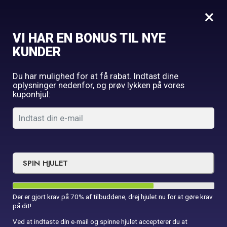
0
×
VI HAR EN BONUS TIL NYE
Forside
Fest
Folieballon nr. 8
KUNDER
Du har mulighed for at få rabat. Indtast dine
oplysninger nedenfor, og prøv lykken på vores
kuponhjul:
SPIN HJULET
Der er gjort krav på 70% af tilbuddene, drej hjulet nu for at gøre krav
på dit!
Ved at indtaste din e-mail og spinne hjulet accepterer du at