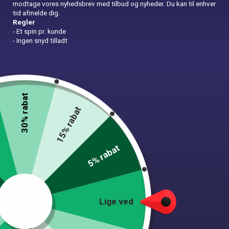
modtage vores nyhedsbrev med tilbud og nyheder. Du kan til enhver
tid afmelde dig.
Regler
- Et spin pr. kunde
- Ingen snyd tilladt
Folieballon nr. 8
22,00
kr.
30% rabat
15% rabat
In Stock
Højde 35 cm.
5% rabat
Folieballon
Tilføj til kurv
nr.
8
quantity
Add to wishlist
Lige ved