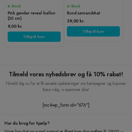
In Stock
In Stock
Pink gender reveal ballon
Rund sømandshat
(30 cm)
39,00
kr.
9,00
kr.
Tilføj til kurv
Tilføj til kurv
Tilmeld vores nyhedsbrev og få 10% rabat!
Tilmeld dig nu for at få seneste opdateringer om kampagner og kuponer.
Bare rolig, vi spammer ikke!
[mc4wp_form id="676"]
Har du brug for hjælp?
Vores live chat og e-mail support er åbent hver dag mellem kl. 09:00 –