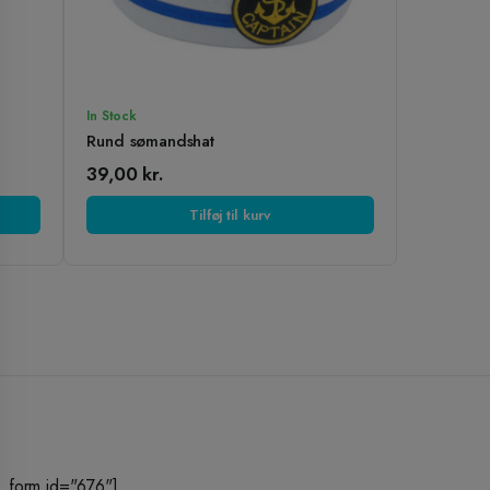
In Stock
)
Rund sømandshat
39,00
kr.
Tilføj til kurv
_form id="676"]