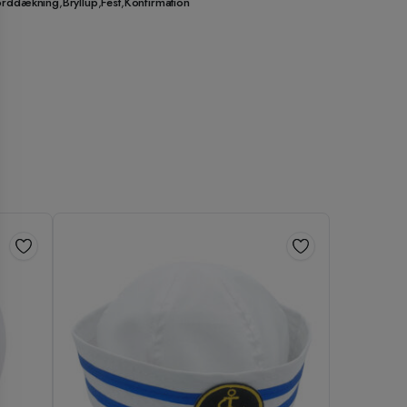
orddækning
,
Bryllup
,
Fest
,
Konfirmation