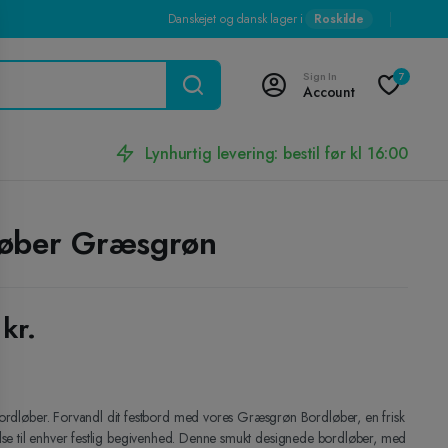
Danskejet og dansk lager i
Roskilde
Sign In
7
Account
Lynhurtig levering: bestil før kl 16:00
løber Græsgrøn
0
kr.
løber. Forvandl dit festbord med vores Græsgrøn Bordløber, en frisk
øjelse til enhver festlig begivenhed. Denne smukt designede bordløber, med