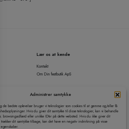
Lær os at kende
Kontakt
Om Din festbutik ApS
Administrer samtykke
ig de bedste oplevelser bruger vi teknologier som cookies til at gemme og/eller få
hedsoplysninger. Hvis du giver dit samtykke til disse teknologier, kan vi behandle
s. browsingadfærd eller unikke ID'er på dette websted. Hvis du ikke giver dit
r trækker dit samtykke tilbage, kan det have en negativ indvirkning på visse
g egenskaber.