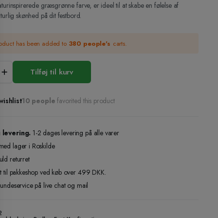
turinspirerede græsgrønne farve, er ideel til at skabe en følelse af
turlig skønhed på dit festbord.
roduct has been added to
380 people's
carts.
r
Tilføj til kurv
øn
ishlist
10 people
favorited this product
 levering.
1-2 dages levering på alle varer
med lager i Roskilde
ld returret
gt til pakkeshop ved køb over 499 DKK.
kundeservice på live chat og mail
2