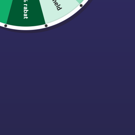
10% rabat
In Stock
Out of stock
Blå Mini Sutter (50 stk)
Politi hat – 
19,00
kr.
39,00
kr.
Tilføj til kurv
Tilmeld vores nyhedsbrev og få 10