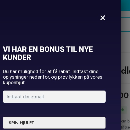
×
oner
Hatte
Selfie
Borddækning
Ugens tilbud
VI HAR EN BONUS TIL NYE
KUNDER
Bord
Du har mulighed for at få rabat. Indtast dine
oplysninger nedenfor, og prøv lykken på vores
kuponhjul:
39,0
In Stock
90*180cm bord
SPIN HJULET
og livlig tilf