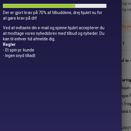
sin dybe og na
friskhed og na
Der er gjort krav på 70% af tilbuddene, drej hjulet nu for
at gøre krav på dit!
This p
Ved at indtaste din e-mail og spinne hjulet accepterer du
at modtage vores nyhedsbrev med tilbud og nyheder. Du
kan til enhver tid afmelde dig.
Bordløbe
Regler
Græsgr
- Et spin pr. kunde
quantity
- Ingen snyd tilladt
Add to w
Lynhurtig
Danskejet 
14 dages fu
Gratis fra
Fantastisk 
SKU:
AA007