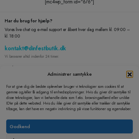
[mc4wp_form id="676"]
Har du brug for hjælp?
Vores live chat og e-mail support er åbent hver dag mellem kl. 09:00 –
kl. 18:00
kontakt@dinfestbutik.dk
Vi besvarer altid indenfor 24 timer.
Find os på
Administrer samtykke
FACEBOOK
For at give dig de bedste oplevelser bruger vi teknologier som cookies til at
gemme og/eller få adgang til enhedsoplysninger. Hvis du giver dit samtykke til
INSTAGRAM
disse teknologier, kan vi behandle data som f.eks. browsingadfærd eller unikke
Lad os hjælpe dig
ID'er på dette websted. Hvis du ikke giver dit samtykke eller trækker dit samtykke
tilbage, kan det have en negativ indvirkning på visse funktioner og egenskaber.
Dine Ordre
Returnering og ombytning
Godkend
Handelsbetingelser
Cookie- og privatlivspolitik