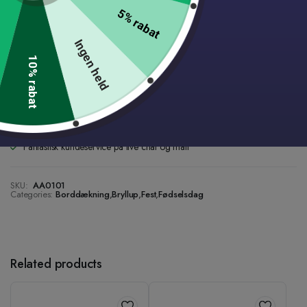
5% rabat
Add to wishlist
1 person
favorited this product
Ingen held
10% rabat
Lynhurtig levering.
1-2 dages levering på alle varer
Danskejet med lager i Roskilde
14 dages fuld returret
Gratis fragt til pakkeshop ved køb over 499 DKK.
Fantastisk kundeservice på live chat og mail
SKU:
AA0101
Categories:
Borddækning
,
Bryllup
,
Fest
,
Fødselsdag
Related products