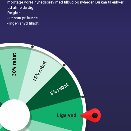
modtage vores nyhedsbrev med tilbud og nyheder. Du kan til enhver
tid afmelde dig.
Regler
- Et spin pr. kunde
- Ingen snyd tilladt
Bordløber – Brun
39,00
kr.
30% rabat
15% rabat
Out of stock
Mål: 90 x 180 cm.
5% rabat
Materiale: Polyester
Farve: Brun
Forskøn dit festbord med vores elegante og charmerende brune
bordløber. Denne smukt designede bordløber er en ideel måde at tilføre
et strejf af farve og raffinement til din borddækning. Perfekt til bryllupper,
Lige ved
baby showers, fødselsdagsfester, te-selskaber eller enhver begivenhed,
hvor du ønsker at skabe en varm og indbydende atmosfære.