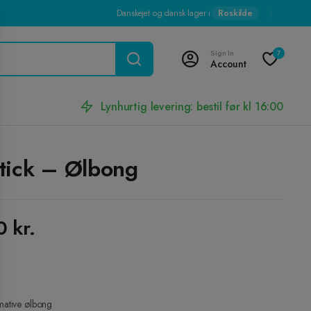
Danskejet og dansk lager i
Roskilde
Sign In
7
Account
Lynhurtig levering: bestil før kl 16:00
tick – Ølbong
00
kr.
mative ølbong