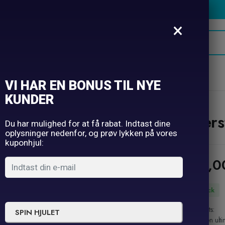
×
oner
Hatte
Selfie
Borddækning
Ugens tilbud
VI HAR EN BONUS TIL NYE
KUNDER
Beers
Du har mulighed for at få rabat. Indtast dine
oplysninger nedenfor, og prøv lykken på vores
kuponhjul:
129,
In Stock
Highlights:
SPIN HJULET
Den ulti