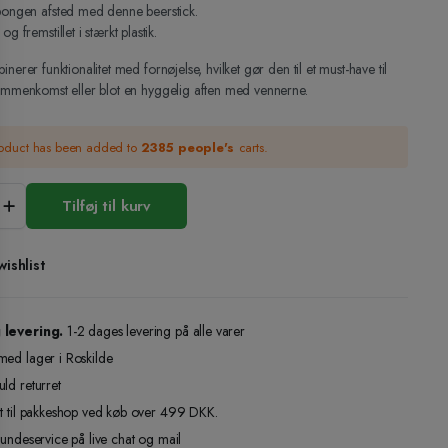
bongen afsted med denne beerstick.
g fremstillet i stærkt plastik.
nerer funktionalitet med fornøjelse, hvilket gør den til et must-have til
sammenkomst eller blot en hyggelig aften med vennerne.
roduct has been added to
2385 people's
carts.
Tilføj til kurv
ishlist
 levering.
1-2 dages levering på alle varer
med lager i Roskilde
ld returret
gt til pakkeshop ved køb over 499 DKK.
kundeservice på live chat og mail