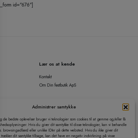
_form id="676"]
Lær os at kende
Kontakt
Om Din festbutik ApS
Administrer samtykke
ig de bedste oplevelser bruger vi teknologier som cookies til at gemme og/eller få
hedsoplysninger. Hvis du giver dit samtykke til disse teknologier, kan vi behandle
s. browsingadfærd eller unikke ID'er på dette websted. Hvis du ikke giver dit
r trækker dit samtykke tilbage, kan det have en negativ indvirkning på visse