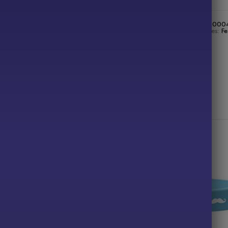
SKU:
RR000
Categories:
Fe