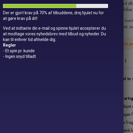
Skyd øl
Holdbar o
Der er gjort krav på 70% af tilbuddene, drej hjulet nu for
at gøre krav på dit!
Beerstick kombi
enhver fest, 
Ved at indtaste din e-mail og spinne hjulet accepterer du
at modtage vores nyhedsbrev med tilbud og nyheder. Du
kan til enhver tid afmelde dig.
This p
Regler
- Et spin pr. kunde
- Ingen snyd tilladt
Beerstick
-
Ølbong
quantity
Add to w
Lynhurtig
Danskejet 
14 dages fu
Gratis fra
Fantastisk 