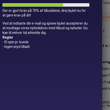
havefest, fødse
Der er gjort krav på 70% af tilbuddene, drej hjulet nu for
at gøre krav på dit!
This p
Ved at indtaste din e-mail og spinne hjulet accepterer du
Papegøj
at modtage vores nyhedsbrev med tilbud og nyheder. Du
til
kan til enhver tid afmelde dig.
ophæng
Regler
(3
- Et spin pr. kunde
Add to w
stk)
- Ingen snyd tilladt
quantity
Lynhurtig
Danskejet 
14 dages fu
Gratis fra
Fantastisk 
SKU:
AA008
Categories:
Fe