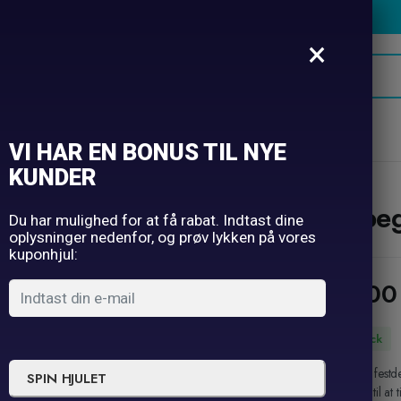
×
oner
Hatte
Selfie
Borddækning
Ugens tilbud
VI HAR EN BONUS TIL NYE
KUNDER
Papeg
Du har mulighed for at få rabat. Indtast dine
oplysninger nedenfor, og prøv lykken på vores
kuponhjul:
39,0
In Stock
Gør din festd
SPIN HJULET
perfekte til at