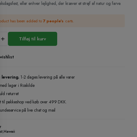
lsdagsfest, eller enhver lejlighed, der kræver et strejf af natur og farve.
roduct has been added to
7 people's
carts.
er
Tilføj til kurv
ishlist
 levering.
1-2 dages levering på alle varer
med lager i Roskilde
ld returret
gt til pakkeshop ved køb over 499 DKK.
kundeservice på live chat og mail
7
st
,
Hawaii