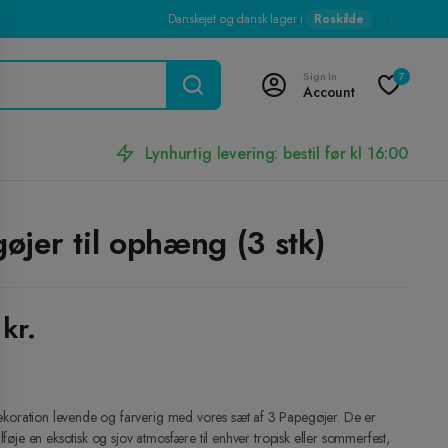
Danskejet og dansk lager i
Roskilde
Sign In
7
Account
Lynhurtig levering: bestil før kl 16:00
øjer til ophæng (3 stk)
0
kr.
ekoration levende og farverig med vores sæt af 3 Papegøjer. De er
 tilføje en eksotisk og sjov atmosfære til enhver tropisk eller sommerfest,