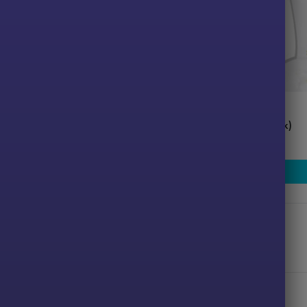
In Stock
at
Babyshower spil i pink (10 stk)
39,00
kr.
Tilføj til kurv
Tilføj til kurv