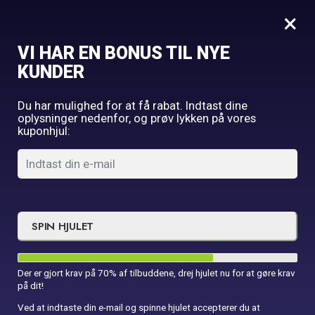
0
×
VI HAR EN BONUS TIL NYE
KUNDER
Udforsk vores spændende
udvalg
Du har mulighed for at få rabat. Indtast dine
oplysninger nedenfor, og prøv lykken på vores
Bestil inden kl. 16 og få leveret næste hverdag.
kuponhjul:
Forside
Varer tagged “rekvisitter”
Filter
Sort:
SPIN HJULET
Der er gjort krav på 70% af tilbuddene, drej hjulet nu for at gøre krav
på dit!
Ved at indtaste din e-mail og spinne hjulet accepterer du at