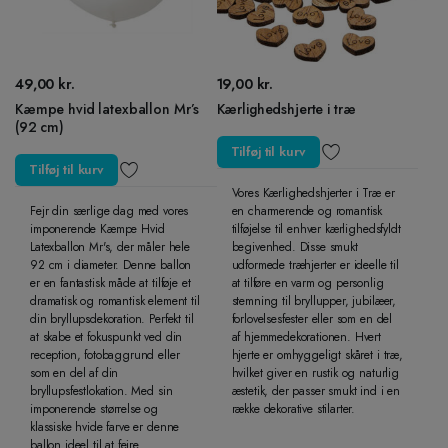
49,00
kr.
19,00
kr.
Kæmpe hvid latexballon Mr’s
Kærlighedshjerte i træ
(92 cm)
Tilføj til kurv
Tilføj til kurv
Vores Kærlighedshjerter i Træ er
Fejr din særlige dag med vores
en charmerende og romantisk
imponerende Kæmpe Hvid
tilføjelse til enhver kærlighedsfyldt
Latexballon Mr's, der måler hele
begivenhed. Disse smukt
92 cm i diameter. Denne ballon
udformede træhjerter er ideelle til
er en fantastisk måde at tilføje et
at tilføre en varm og personlig
dramatisk og romantisk element til
stemning til bryllupper, jubilæer,
din bryllupsdekoration. Perfekt til
forlovelsesfester eller som en del
at skabe et fokuspunkt ved din
af hjemmedekorationen. Hvert
reception, fotobaggrund eller
hjerte er omhyggeligt skåret i træ,
som en del af din
hvilket giver en rustik og naturlig
bryllupsfestlokation. Med sin
æstetik, der passer smukt ind i en
imponerende størrelse og
række dekorative stilarter.
klassiske hvide farve er denne
ballon ideel til at fejre