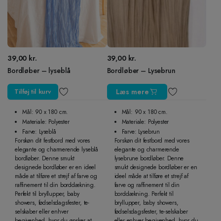
39,00
kr.
39,00
kr.
Bordløber – lyseblå
Bordløber – Lysebrun
Tilføj til kurv
Læs mere
Mål: 90 x 180 cm.
Mål: 90 x 180 cm.
Materiale: Polyester
Materiale: Polyester
Farve: Lyseblå
Farve: Lysebrun
Forskøn dit festbord med vores
Forskøn dit festbord med vores
elegante og charmerende lyseblå
elegante og charmerende
bordløber. Denne smukt
lysebrune bordløber. Denne
designede bordløber er en ideel
smukt designede bordløber er en
måde at tilføre et strejf af farve og
ideel måde at tilføre et strejf af
raffinement til din borddækning.
farve og raffinement til din
Perfekt til bryllupper, baby
borddækning. Perfekt til
showers, fødselsdagsfester, te-
bryllupper, baby showers,
selskaber eller enhver
fødselsdagsfester, te-selskaber
begivenhed, hvor du ønsker at
eller enhver begivenhed, hvor du