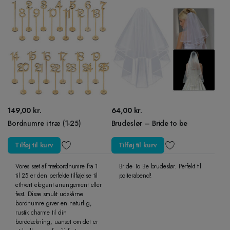
149,00
kr.
64,00
kr.
Bordnumre i træ (1-25)
Brudeslør – Bride to be
Tilføj til kurv
Tilføj til kurv
Vores sæt af træbordnumre fra 1
Bride To Be brudeslør. Perfekt til
til 25 er den perfekte tilføjelse til
polterabend!
ethvert elegant arrangement eller
fest. Disse smukt udskårne
bordnumre giver en naturlig,
rustik charme til din
borddækning, uanset om det er