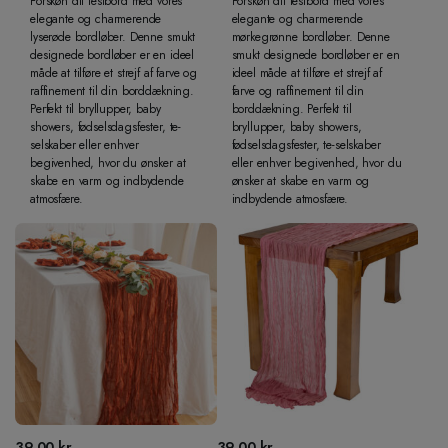
Forskøn dit festbord med vores
Forskøn dit festbord med vores
elegante og charmerende
elegante og charmerende
lyserøde bordløber. Denne smukt
mørkegrønne bordløber. Denne
designede bordløber er en ideel
smukt designede bordløber er en
måde at tilføre et strejf af farve og
ideel måde at tilføre et strejf af
raffinement til din borddækning.
farve og raffinement til din
Perfekt til bryllupper, baby
borddækning. Perfekt til
showers, fødselsdagsfester, te-
bryllupper, baby showers,
selskaber eller enhver
fødselsdagsfester, te-selskaber
begivenhed, hvor du ønsker at
eller enhver begivenhed, hvor du
skabe en varm og indbydende
ønsker at skabe en varm og
atmosfære.
indbydende atmosfære.
39,00
kr.
39,00
kr.