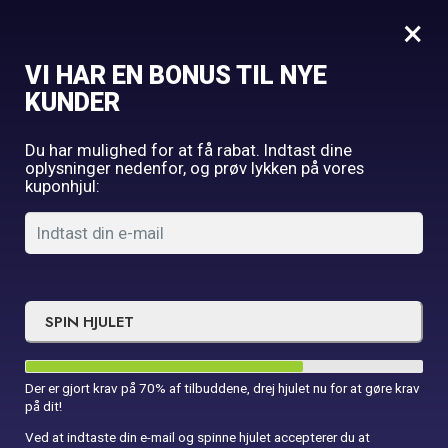
0
×
VI HAR EN BONUS TIL NYE
KUNDER
I DO! Udforsk vores
bryllupstilbehør
Du har mulighed for at få rabat. Indtast dine
oplysninger nedenfor, og prøv lykken på vores
Bestil inden kl. 16 og få leveret næste hverdag.
kuponhjul:
Forside
Bryllup
Temapynt til bryllup!
SPIN HJULET
Planlægger du dit drømmebryllup? Udforsk vores store udvalg
af bryllupstilbehør på Din Festbutik ApS og gør din store dag til
Der er gjort krav på 70% af tilbuddene, drej hjulet nu for at gøre krav
en uforglemmelig begivenhed. Fra romantisk dekoration til
på dit!
stilfulde detaljer, vi har alt, hvad du skal bruge for at skabe den
Ved at indtaste din e-mail og spinne hjulet accepterer du at