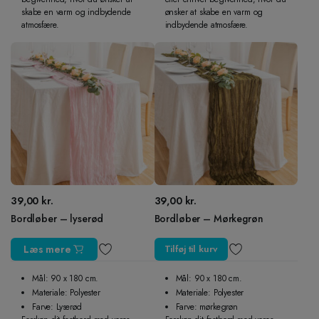
skabe en varm og indbydende
ønsker at skabe en varm og
atmosfære.
indbydende atmosfære.
39,00
kr.
39,00
kr.
Bordløber – lyserød
Bordløber – Mørkegrøn
Læs mere
Tilføj til kurv
Mål: 90 x 180 cm.
Mål: 90 x 180 cm.
Materiale: Polyester
Materiale: Polyester
Farve: Lyserød
Farve: mørkegrøn