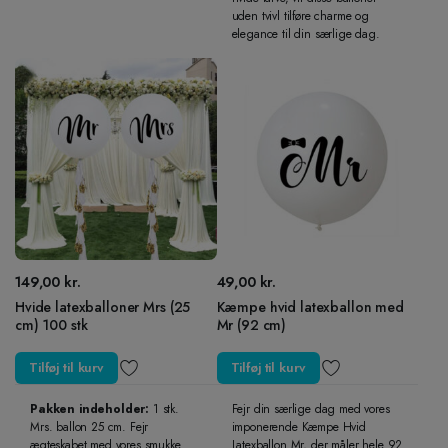
uden tvivl tilføre charme og
elegance til din særlige dag.
149,00
kr.
49,00
kr.
Hvide latexballoner Mrs (25
Kæmpe hvid latexballon med
cm) 100 stk
Mr (92 cm)
Tilføj til kurv
Tilføj til kurv
Pakken indeholder:
1 stk.
Fejr din særlige dag med vores
Mrs. ballon 25 cm. Fejr
imponerende Kæmpe Hvid
ægteskabet med vores smukke
Latexballon Mr, der måler hele 92