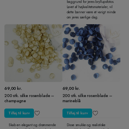
baggrund for jeres bryllupsfotos.
Lavet af højkvalitetsmaterialer, vil
dette banner være et varigt minde
om jeres særlige dag.
69,00
kr.
69,00
kr.
200 stk. silke rosenblade –
200 stk. silke rosenblade –
champagne
marineblå
Tilføj til kurv
Tilføj til kurv
Skab en elegant og drømmende
Disse smukke og realistiske