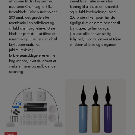
atmosfære til din begivenhed
rosenblade i silke er en ideel
med vores Champagne Silke
løsning til at skabe en romantisk
Rosenblade. Pakken indeholder
og stilfuld borddækning. Med
200 smukt designede silke
200 blade i hver pose, har du
rosenblade i en sofistikeret og
rigeligt til at dekorere bordene til
stilfuld champagnefarve. Disse
bryllupper, gallamiddage,
blade er perfekte til at tilføre et
jubilæer eller enhver særlig
romantisk og luksuriøst touch til
lejlighed, hvor du ønsker at tilføre
bryllupsdekorationer,
en stænk af farve og elegance.
jubilæumsfester,
forlovelsesmiddage eller enhver
begivenhed, hvor du ønsker at
skabe en varm og indbydende
stemning.
26%