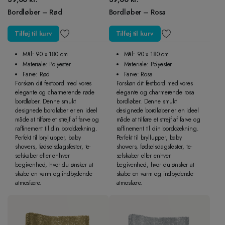
Bordløber – Rød
Bordløber – Rosa
Tilføj til kurv
Tilføj til kurv
Mål: 90 x 180 cm.
Mål: 90 x 180 cm.
Materiale: Polyester
Materiale: Polyester
Farve: Rød
Farve: Rosa
Forskøn dit festbord med vores
Forskøn dit festbord med vores
elegante og charmerende røde
elegante og charmerende rosa
bordløber. Denne smukt
bordløber. Denne smukt
designede bordløber er en ideel
designede bordløber er en ideel
måde at tilføre et strejf af farve og
måde at tilføre et strejf af farve og
raffinement til din borddækning.
raffinement til din borddækning.
Perfekt til bryllupper, baby
Perfekt til bryllupper, baby
showers, fødselsdagsfester, te-
showers, fødselsdagsfester, te-
selskaber eller enhver
selskaber eller enhver
begivenhed, hvor du ønsker at
begivenhed, hvor du ønsker at
skabe en varm og indbydende
skabe en varm og indbydende
atmosfære.
atmosfære.