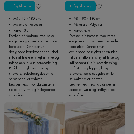
Tilføj til kurv
Tilføj til kurv
Mål: 90 x 180 cm.
Mål: 90 x 180 cm.
Materiale: Polyester
Materiale: Polyester
Farve: Gul
Farve: hvid
Forskøn dit festbord med vores
Forskøn dit festbord med vores
elegante og charmerende gule
elegante og charmerende hvide
bordløber. Denne smukt
bordløber. Denne smukt
designede bordløber er en ideel
designede bordløber er en ideel
måde at tilføre et strejf af farve og
måde at tilføre et strejf af farve og
raffinement til din borddækning.
raffinement til din borddækning.
Perfekt til bryllupper, baby
Perfekt til bryllupper, baby
showers, fødselsdagsfester, te-
showers, fødselsdagsfester, te-
selskaber eller enhver
selskaber eller enhver
begivenhed, hvor du ønsker at
begivenhed, hvor du ønsker at
skabe en varm og indbydende
skabe en varm og indbydende
atmosfære.
atmosfære.