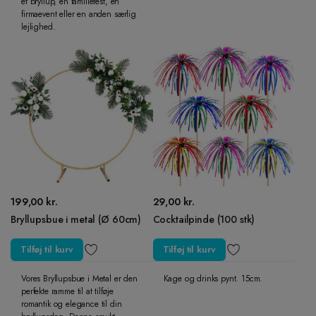
et bryllup, en familiefest, en
firmaevent eller en anden særlig
lejlighed.
199,00
kr.
29,00
kr.
Bryllupsbue i metal (Ø 60cm)
Cocktailpinde (100 stk)
Tilføj til kurv
Tilføj til kurv
Vores Bryllupsbue i Metal er den
Kage og drinks pynt. 15cm.
perfekte ramme til at tilføje
romantik og elegance til din