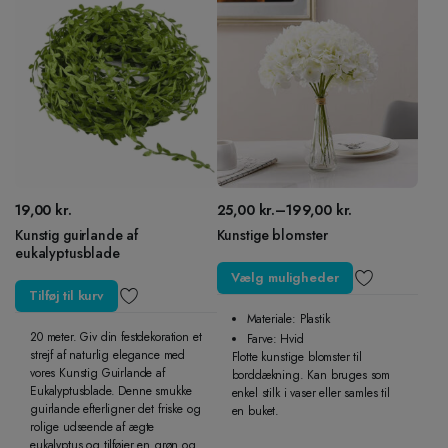
19,00
kr.
25,00
kr.
–
199,00
kr.
Prisinterval:
Kunstig guirlande af
Kunstige blomster
25,00 kr.
eukalyptusblade
til
Vælg muligheder
199,00 kr.
Tilføj til kurv
Materiale: Plastik
20 meter. Giv din festdekoration et
Farve: Hvid
strejf af naturlig elegance med
Flotte kunstige blomster til
vores Kunstig Guirlande af
borddækning. Kan bruges som
Eukalyptusblade. Denne smukke
enkel stilk i vaser eller samles til
guirlande efterligner det friske og
en buket.
rolige udseende af ægte
eukalyptus og tilføjer en grøn og