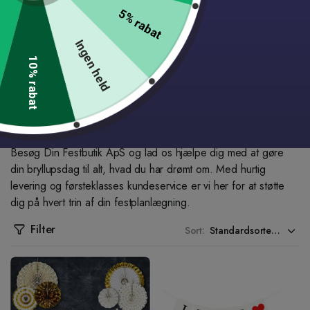
tilpasningsmuligheder, kan du sikre, at dit bryllup afspejler
5% rabat
din unikke stil og personlighed.
Ingen held
Kvalitet, du kan stole på
: Hos Din Festbutik forstår vi
10% rabat
vigtigheden af din store dag. Derfor tilbyder vi kun
produkter af højeste kvalitet, så du kan nyde dagen uden
bekymringer.
Start planlægningen af dit drømmebryllup
Besøg Din Festbutik ApS og lad os hjælpe dig med at gøre
din bryllupsdag til alt, hvad du har drømt om. Med hurtig
levering og førsteklasses kundeservice er vi her for at støtte
dig på hvert trin af din festplanlægning.
Filter
Sort: