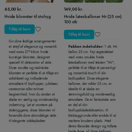
65,00
kr.
149,00
kr.
Hvide blomster til stolryg
Hvide latexballoner Mr (25 cm)
100 stk
Tilføj til kurv
Tilføj til kurv
Giv dine festlige arrangementer
et strejf af elegance og romantik
Pakken indeholder:
1 stk. Mr.
med vores 27*46cm hvide
ballon 25 cm. Fejr ægteskabet
kunstige blomster, designet
med vores smukke hvide
specielt til dekoration af stole.
latexballoner med teksten "Mr",
Disse smukke og realistiske
perfekte til at tilføje et personligt
blomster er perfekte til at tilføje en
og romantisk touch til din
sofistikeret og indbydende
bryllupsfest. Disse elegante
atmosfære til bryllupper, jubilæer,
balloner, der måler 25 cm, er
ceremonier eller enhver
ideelle til at skabe en
begivenhed, hvor du ønsker at
stemningsfuld og mindeværdig
skabe en særlig og mindeværdig
atmosfære. De er fantastiske som
indretning. Let at montere på
en del af din
stoleryggene, disse blomster vil
bryllupslokaledekoration, til
forvandle dine almindelige stole
fotobaggrunde eller endda til at
til elegante siddepladser.
markere brudens plads. Med
deres klassiske design og tidløse
hvide farve, vil disse balloner