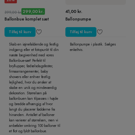
299,00
kr.
41,00
kr.
399,00
kr.
Den
Den
Ballonbue komplet sæt
Ballonpumpe
oprindelige
aktuelle
pris
pris
Tilføj til kurv
Tilføj til kurv
var:
er:
399,00 kr..
299,00 kr..
Skab en iøjnefaldende og festlig
Ballonpumpe i plastik. Sælges
indgang eller et fotopunkt til din
enkeltvis.
næste begivenhed med vores
Ballonbue-sæt! Perfekt til
bryllupper, fødselsdagsfester,
firmaarrangementer, baby
showers eller enhver festlig
lejlighed, hvor du ønsker at
skabe en unik og mindeværdig
dekoration. Størrelsen på
ballonbuen kan tilpasses i højde
og bredde afhængig af hvor
langt du placerer fødderne fra
hinanden. Antallet af balloner
kan varierer af størrelsen, men vi
anbefaler omkring 100 balloner til
et flot og fyldt ballonbue.