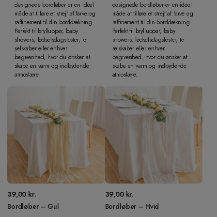
designede bordløber er en ideel
designede bordløber er en ideel
måde at tilføre et strejf af farve og
måde at tilføre et strejf af farve og
raffinement til din borddækning.
raffinement til din borddækning.
Perfekt til bryllupper, baby
Perfekt til bryllupper, baby
showers, fødselsdagsfester, te-
showers, fødselsdagsfester, te-
selskaber eller enhver
selskaber eller enhver
begivenhed, hvor du ønsker at
begivenhed, hvor du ønsker at
skabe en varm og indbydende
skabe en varm og indbydende
atmosfære.
atmosfære.
39,00
kr.
39,00
kr.
Bordløber – Gul
Bordløber – Hvid