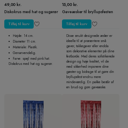
49,00
kr.
15,00
kr.
Diskokrus med hat og sugerør
Gaveæsker til bryllupsfesten
Tilføj til kurv
Tilføj til kurv
Højde: 14 cm.
Disse smukt designede æsker er
ideelle til at præsentere små
Diameter 11 cm.
gaver, takkegaver eller endda
Materiale: Plastik.
som dekorative elementer på dine
Genanvendelig.
festborde. Med deres sofistikerede
Farve: spejl med pink hat.
design og høje kvalitet, vil de
Diskokrus med hat og sugerør.
med sikkerhed imponere dine
gæster og bidrage til at gøre din
bryllupsfest endnu mere
mindeværdig. En pakke består af
en brud og gom gaveæske.