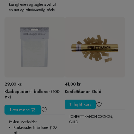
kærligheden og ægteskabet på
en stor og mindeværdig måde.
29,00
kr.
41,00
kr.
Klæbepuder til balloner (100
Konfettikanon Guld
stk)
Tilføj til kurv
Læs mere
KONFETTIKANON 30X5 CM,
Pakken indeholder:
GULD
Klæbepuder til balloner (100
stk)