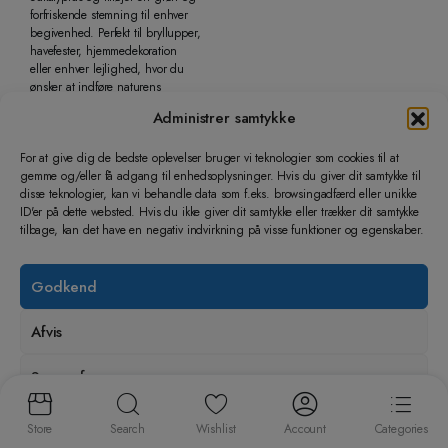
forfriskende stemning til enhver
begivenhed. Perfekt til bryllupper,
havefester, hjemmedekoration
eller enhver lejlighed, hvor du
ønsker at indføre naturens
skønhed på en nem og
Administrer samtykke
vedligeholdelsesfri måde.
For at give dig de bedste oplevelser bruger vi teknologier som cookies til at
gemme og/eller få adgang til enhedsoplysninger. Hvis du giver dit samtykke til
disse teknologier, kan vi behandle data som f.eks. browsingadfærd eller unikke
ID'er på dette websted. Hvis du ikke giver dit samtykke eller trækker dit samtykke
tilbage, kan det have en negativ indvirkning på visse funktioner og egenskaber.
Godkend
Afvis
25,00
kr.
–
189,00
kr.
15,00
kr.
–
129,00
kr.
Se præferencer
Prisinterval:
Prisinterval:
Kunstige grene
Kunstige gule blomster
25,00 kr.
15,00 kr.
Handelsvilkår
Store
Search
Wishlist
Account
Categories
til
til
Vælg muligheder
Vælg muligheder