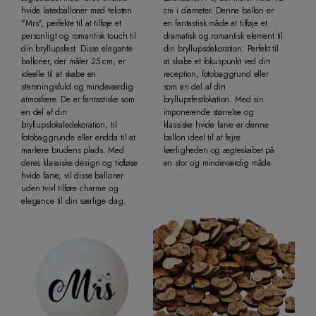
hvide latexballoner med teksten
cm i diameter. Denne ballon er
"Mrs", perfekte til at tilføje et
en fantastisk måde at tilføje et
personligt og romantisk touch til
dramatisk og romantisk element til
din bryllupsfest. Disse elegante
din bryllupsdekoration. Perfekt til
balloner, der måler 25 cm, er
at skabe et fokuspunkt ved din
ideelle til at skabe en
reception, fotobaggrund eller
stemningsfuld og mindeværdig
som en del af din
atmosfære. De er fantastiske som
bryllupsfestlokation. Med sin
en del af din
imponerende størrelse og
bryllupslokaledekoration, til
klassiske hvide farve er denne
fotobaggrunde eller endda til at
ballon ideel til at fejre
markere brudens plads. Med
kærligheden og ægteskabet på
deres klassiske design og tidløse
en stor og mindeværdig måde.
hvide farve, vil disse balloner
uden tvivl tilføre charme og
elegance til din særlige dag.