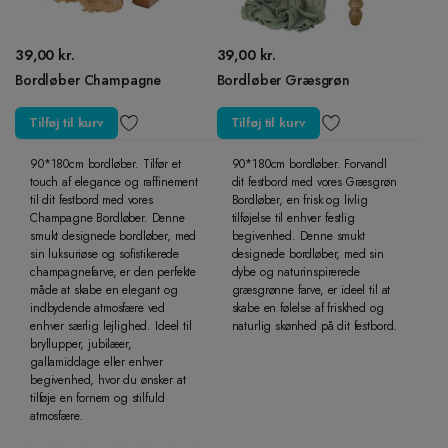
39,00
kr.
39,00
kr.
Bordløber Champagne
Bordløber Græsgrøn
Tilføj til kurv
Tilføj til kurv
90*180cm bordløber. Tilfør et
90*180cm bordløber. Forvandl
touch af elegance og raffinement
dit festbord med vores Græsgrøn
til dit festbord med vores
Bordløber, en frisk og livlig
Champagne Bordløber. Denne
tilføjelse til enhver festlig
smukt designede bordløber, med
begivenhed. Denne smukt
sin luksuriøse og sofistikerede
designede bordløber, med sin
champagnefarve, er den perfekte
dybe og naturinspirerede
måde at skabe en elegant og
græsgrønne farve, er ideel til at
indbydende atmosfære ved
skabe en følelse af friskhed og
enhver særlig lejlighed. Ideel til
naturlig skønhed på dit festbord.
bryllupper, jubilæer,
gallamiddage eller enhver
begivenhed, hvor du ønsker at
tilføje en fornem og stilfuld
atmosfære.