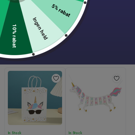
5% rabat
In Stock
In Stock
Cirkus fest hat
Enhjørning
Ingen held
borddækningssæt
39,00
kr.
10% rabat
99,00
kr.
Tilføj til kurv
Tilføj til kurv
1-2 dages levering
1-2 dages levering
In Stock
In Stock