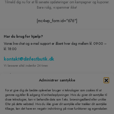
Tilmeld dig nu for at få seneste opdateringer om kampagner og kuponer.
Bare rolig, vi spammer ikke!
[mc4wp_form id="676"]
Har du brug for hjælp?
Vores live chat og e-mail support er åbent hver dag mellem kl. 09:00 –
kl. 18:00
kontakt@dinfestbutik.dk
Vi besvarer altid indenfor 24 timer.
Find os på
Administrer samtykke
FACEBOOK
For at give dig de bedste oplevelser bruger vi teknologier som cookies til at
gemme og/eller få adgang til enhedsoplysninger. Hvis du giver dit samtykke til
INSTAGRAM
disse teknologier, kan vi behandle data som f.eks. browsingadfærd eller unikke
Lad os hjælpe dig
ID'er på dette websted. Hvis du ikke giver dit samtykke eller trækker dit samtykke
tilbage, kan det have en negativ indvirkning på visse funktioner og egenskaber.
Dine Ordre