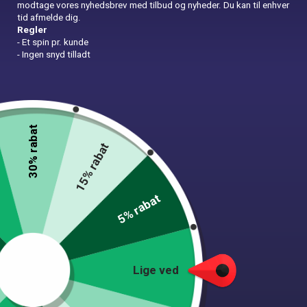
modtage vores nyhedsbrev med tilbud og nyheder. Du kan til enhver
tid afmelde dig.
Regler
- Et spin pr. kunde
- Ingen snyd tilladt
In Stock
In Stock
Bordløber 28CM x 4M Flag
Bordløber 28CM x 4M Prik
39,00
kr.
27,00
kr.
Tilføj til kurv
Tilføj til kurv
30% rabat
1-2 dages levering
1-2 dages levering
15% rabat
5% rabat
Lige ved