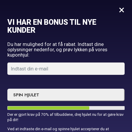
0
×
VI HAR EN BONUS TIL NYE
KUNDER
Udforsk vores spændende
udvalg
Du har mulighed for at få rabat. Indtast dine
oplysninger nedenfor, og prøv lykken på vores
Bestil inden kl. 16 og få leveret næste hverdag.
kuponhjul:
Forside
Børnefødselsdag
Filter
Sort:
SPIN HJULET
Der er gjort krav på 70% af tilbuddene, drej hjulet nu for at gøre krav
på dit!
Ved at indtaste din e-mail og spinne hjulet accepterer du at