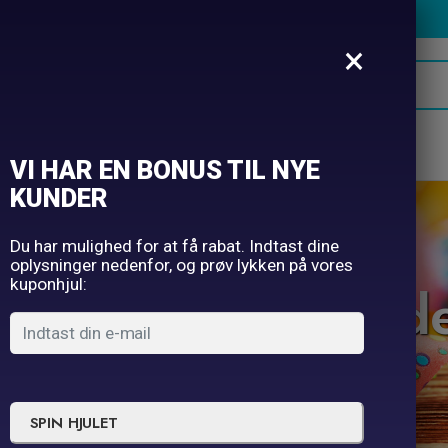
×
oner
Hatte
Selfie
Borddækning
Ugens tilbud
VI HAR EN BONUS TIL NYE
KUNDER
Du har mulighed for at få rabat. Indtast dine
oplysninger nedenfor, og prøv lykken på vores
 vores spændend
kuponhjul:
Bestil inden kl. 16 og få leveret næste hverdag.
SPIN HJULET