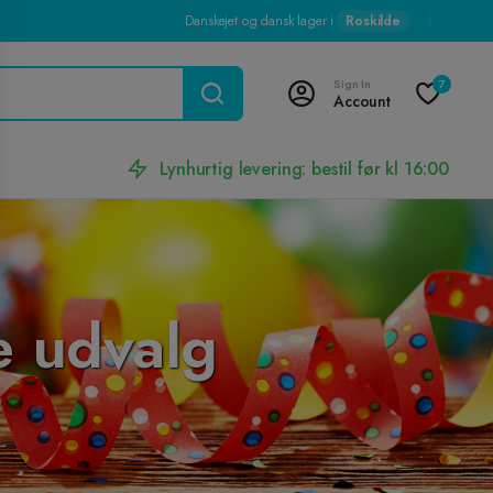
Danskejet og dansk lager i
Roskilde
Sign In
7
Account
Lynhurtig levering: bestil før kl 16:00
e udvalg