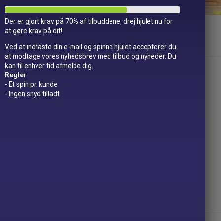
Der er gjort krav på 70% af tilbuddene, drej hjulet nu for
at gøre krav på dit!
Ved at indtaste din e-mail og spinne hjulet accepterer du
at modtage vores nyhedsbrev med tilbud og nyheder. Du
kan til enhver tid afmelde dig.
Regler
- Et spin pr. kunde
- Ingen snyd tilladt
No products found!
No products were found matching your selection.